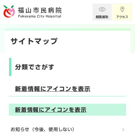
ペ
メニューを飛ばして本文へ
ー
ジ
の
本
先
頭
文
サイトマップ
で
す
。
分類でさがす
新着情報にアイコンを表示
新着情報にアイコンを表示
お知らせ（今後、使用しない）