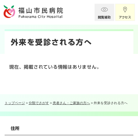
ペ
メニューを飛ばして本文へ
ー
ジ
の
本
先
頭
文
外来を受診される方へ
で
す
。
現在、掲載されている情報はありません。
トップページ
>
分類でさがす
>
患者さん・ご家族の方へ
>
外来を受診される方へ
住所