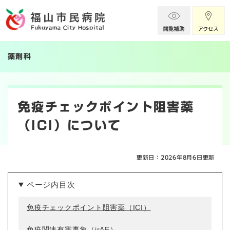
ペ
メニューを飛ばして本文へ
ー
ジ
の
先
薬剤科
頭
で
す
本
。
文
免疫チェックポイント阻害薬
（ICI）について
更新日：2026年8月6日更新
ページ内目次
免疫チェックポイント阻害薬（ICI）
免疫関連有害事象（irAE）