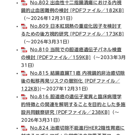
No.802 出血性十二指腸潰瘍における内視
鏡的止血困難例の検討 [PDFファイル／182KB]
（～2026年12月31日）
No.809 日本紅斑熱の重症化因子を検討す
るための後方視的研究 [PDFファイル／173KB]
（～2026年3月31日）
No.810 当院での胆道癌遺伝子パネル検査
の検討 [PDFファイル／159KB]
（～2033年3月
31日）
No.815 結腸直腸T1癌 内視鏡的非治癒切除
後の転移再発リスクの層別化 [PDFファイル／
122KB]
(～2027年12月31日）
No.816 胆道癌の遺伝子変異と臨床病理学
的特徴との関連を解明することを目的とした多施
設共同観察研究 [PDFファイル／238KB]
（～
2026年3月31日）
No.824 治癒切除不能進行HER2陰性胃癌に