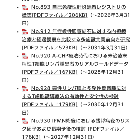
No.893 自己免疫性肝炎患者レジストリの
構築[PDFファイル／206KB]
（～2026年3月31
日）​
No.912 無症候性胆管結石に対する内視鏡
治療と経過観察を比較する多施設共同前向き研究
[PDFファイル／523KB]
（～2031年3月31日）​
No.920 A-CHP療法時代における未治療末
梢性T細胞リンパ腫患者のリアルワールドデータ
[PDFファイル／167KB]
（～2028年12月31
日）
No.928 悪性リンパ腫と多発性骨髄腫に対
するT細胞誘導療法の有効性と安全性の検討
[PDFファイル／179KB]
（～2030年12月31
日）​
No.930 IPMN術後における残膵病変のリス
ク因子および長期予後の検討 [PDFファイル／
178KB]
（～2027年12月31日）​