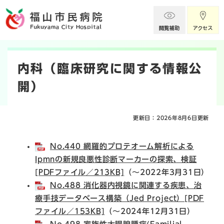
ペ
メニューを飛ばして本文へ
ー
ジ
の
本
先
頭
文
内科（臨床研究に関する情報公
で
す
開）
。
更新日：2026年8月6日更新
No.440 網羅的プロテオーム解析による
Ipmnの新規良悪性診断マーカーの探索、検証
[PDFファイル／213KB]
（～2022年3月31日）
No.488 消化器内視鏡に関連する疾患、治
療手技データベース構築（Jed Project）[PDF
ファイル／153KB]
（～2024年12月31日）