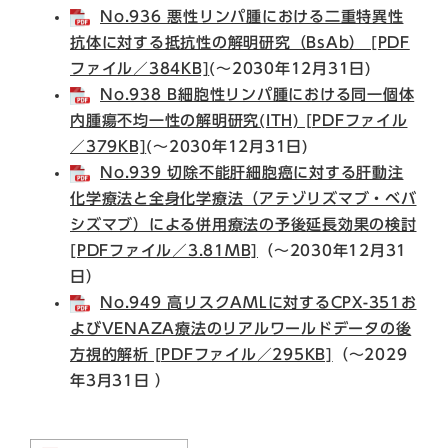
No.936 悪性リンパ腫における二重特異性
抗体に対する抵抗性の解明研究（BsAb） [PDF
ファイル／384KB]
(～2030年12月31日)
No.938 B細胞性リンパ腫における同一個体
内腫瘍不均一性の解明研究(ITH) [PDFファイル
／379KB]
(～2030年12月31日)
No.939 切除不能肝細胞癌に対する肝動注
化学療法と全身化学療法（アテゾリズマブ・ベバ
シズマブ）による併用療法の予後延長効果の検討
[PDFファイル／3.81MB]
（～2030年12月31
日）​
No.949 高リスクAMLに対するCPX-351お
よびVENAZA療法のリアルワールドデータの後
方視的解析 [PDFファイル／295KB]
（～2029
年3月31日 ）