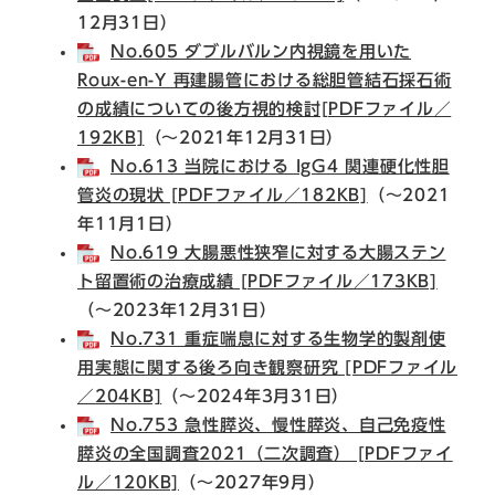
12月31日）
No.605 ダブルバルン内視鏡を用いた
Roux-en-Y 再建腸管における総胆管結石採石術
の成績についての後方視的検討[PDFファイル／
192KB]
（～2021年12月31日）
No.613 当院における IgG4 関連硬化性胆
管炎の現状 [PDFファイル／182KB]
（～2021
年11月1日）
No.619 大腸悪性狭窄に対する大腸ステン
ト留置術の治療成績 [PDFファイル／173KB]
（～2023年12月31日）
No.731 重症喘息に対する生物学的製剤使
用実態に関する後ろ向き観察研究 [PDFファイル
／204KB]
（～2024年3月31日）
No.753 急性膵炎、慢性膵炎、自己免疫性
膵炎の全国調査2021（二次調査） [PDFファイ
ル／120KB]
（～2027年9月）