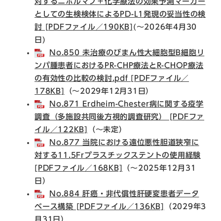
対するニボルマブ＋化学療法の効果予測マーカー
としての生検検体によるPD-L1発現の妥当性の検
討 [PDFファイル／190KB]
(～2026年4月30
日)​
No.850 未治療のびまん性大細胞型B細胞リ
ンパ腫患者におけるPR-CHP療法とR-CHOP療法
の有効性の比較の検討.pdf [PDFファイル／
178KB]
（～2029年12月31日）​
No.871 Erdheim-Chester病に関する疫学
調査（多施設共同後方視的調査研究） [PDFファ
イル／122KB]
（～未定）
No.877 当院における遠位悪性胆道狭窄に
対する11.5Frプラスチックステントの使用経験
[PDFファイル／168KB]
（～2025年12月31
日）
No.884 肝癌・非代償性肝硬変患者データ
ベース構築 [PDFファイル／136KB]
（2029年3
月31日）