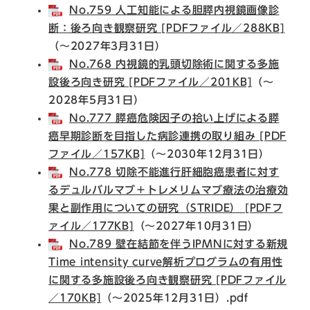
No.759 人工知能による胆膵内視鏡画像診
断：後ろ向き観察研究 [PDFファイル／288KB]
（～2027年3月31日）
No.768 内視鏡的乳頭切除術に関する多施
設後ろ向き研究 [PDFファイル／201KB]
（～
2028年5月31日）
No.777 膵癌危険因子の拾い上げによる膵
癌早期診断を目指した病診連携の取り組み [PDF
ファイル／157KB]
（～2030年12月31日）​
No.778 切除不能進行肝細胞癌患者に対す
るデュルバルマブ＋トレメリムマブ療法の治療効
果と副作用についての研究（STRIDE） [PDFフ
ァイル／177KB]
（～2027年10月31日）
No.789 壁在結節を伴うIPMNに対する新規
Time intensity curve解析プログラムの有用性
に関する多施設後ろ向き観察研究 [PDFファイル
／170KB]
（～2025年12月31日）.pdf​