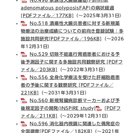
No.498 家族性大腸腺腫症(Familial
adenomatous polyposisFAP)の病状経過
[PDFファイル／177KB]
（～2025年3月31日）
No.518 潰瘍性大腸炎患者に対する新規薬
物療法の治療成績についての前向き登録試験：多
施設共同研究[PDFファイル／196KB]
（～2026
年12月31日）
No.529 切除不能進行胃癌患者における予
後予測因子に関する多施設共同観察研究 [PDFフ
ァイル／203KB]
（～2022年3月31日）
No.556 全身化学療法を受けた肝細胞癌患
者の予後に関する観察研究 [PDFファイル／
221KB]
（～2031年3月31日）
No.560 新規腎臓病診断マーカーおよび予
後規定因子の開発(INSPIRE study)
[PDFフ
ァイル／211KB]
（～2029年12月31日）
No.596 消化器内視鏡に関連した偶発症の
全国調査[PDFファイル／182KB]
（～2021年