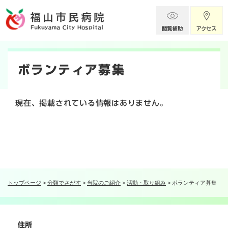
ペ
メニューを飛ばして本文へ
ー
ジ
の
本
先
頭
文
ボランティア募集
で
す
。
現在、掲載されている情報はありません。
トップページ
>
分類でさがす
>
当院のご紹介
>
活動・取り組み
>
ボランティア募集
住所