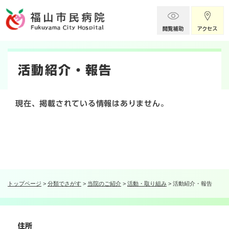
ペ
メニューを飛ばして本文へ
ー
ジ
の
本
先
頭
文
活動紹介・報告
で
す
。
現在、掲載されている情報はありません。
トップページ
>
分類でさがす
>
当院のご紹介
>
活動・取り組み
>
活動紹介・報告
住所