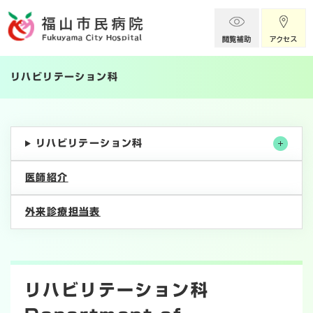
ペ
メニューを飛ばして本文へ
ー
ジ
の
先
リハビリテーション科
頭
で
す
。
リハビリテーション科
医師紹介
外来診療担当表
本
文
リハビリテーション科