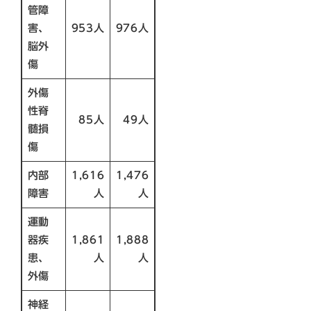
管障
害、
953人
976人
脳外
傷
外傷
性脊
85人
49人
髄損
傷
内部
1,616
1,476
障害
人
人
運動
器疾
1,861
1,888
患、
人
人
外傷
神経