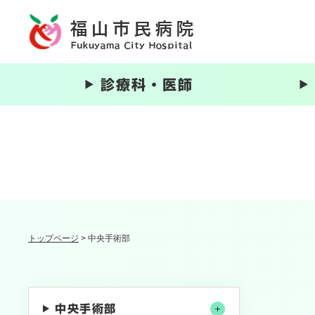
ペ
ー
ジ
の
先
診療科・医師
頭
で
す
。
トップページ
>
中央手術部
中央手術部