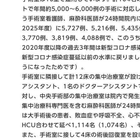
トで年間約5,000〜6,000例の手術に
う手術室看護師、麻酔科医師が24時間院内
2025年度）に5,727例、5,216例、5
3,770例、3,819例、4,088例で、このう
2020年度以降の過去3年間は新型コロナ感
新型コロナ感染症蔓延以前の水準に戻りまし
うになったためです）。
手術室に隣接して計12床の集中治療室が設
アシスタント、1名のドクターアシスタント
対し、中央手術部の集中治療室は院内で発
集中治療科専門医を含む麻酔科医師が24時
は大手術後の患者、敗血症や呼吸不全、心不全
HCU合わせて延べ1,114名（1,074名
また、手術室に接して4床の術後回復室を設