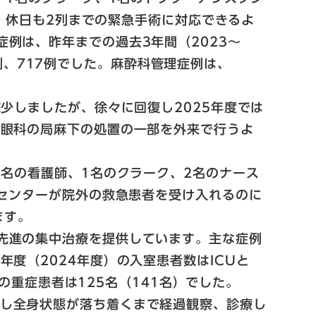
間・休日も2列までの緊急手術に対応できるよ
例は、昨年までの過去3年間（2023～
98例、717例でした。麻酔科管理症例は、
。
少しましたが、徐々に回復し2025年度では
、眼科の局麻下の処置の一部を外来で行うよ
2名の看護師、1名のクラーク、2名のナース
急センターが院外の救急患者を受け入れるのに
ます。
先進の集中治療を提供しています。主な症例
度（2024年度）の入室患者数はICUと
生の重症患者は125名（141名）でした。
容し全身状態が落ち着くまで経過観察、診療し