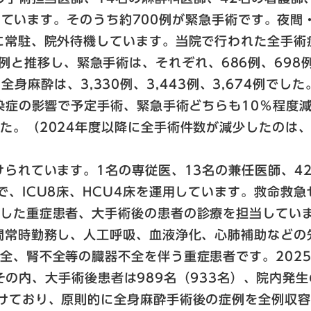
対応しています。そのうち約700例が緊急手術です。夜
に常駐、院外待機しています。当院で行われた全手術症
,435例と推移し、緊急手術は、それぞれ、686例、6
ち全身麻酔は、3,330例、3,443例、3,674例でした
染症の影響で予定手術、緊急手術どちらも10％程度減
た。（2024年度以降に全手術件数が減少したのは
けられています。1名の専従医、13名の兼任医師、4
で、ICU8床、HCU4床を運用しています。救命救
生した重症患者、大手術後の患者の診療を担当してい
間常時勤務し、人工呼吸、血液浄化、心肺補助などの
、腎不全等の臓器不全を伴う重症患者です。2025年
）、その内、大手術後患者は989名（933名）、院内発
けており、原則的に全身麻酔手術後の症例を全例収