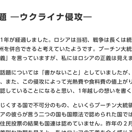
題 ―ウクライナ侵攻―
1年が経過しました。ロシアは当初、戦争は長くは
州を併合できると考えていたようです。プーチン大
正義」を言っていますが、私にはロシアの正義は見え
る話題については「書かないこと」としていましたが
し、また、この侵攻によって光熱費や食料費の値上が
認していることになると思い、1年越しの想いを書
同じくする国で不可分のもの、といくらプーチン大統
シアの彼らが言う二つの国も国際法で認められた国で
住民投票の結果も国連は認めていません。昨年の２月