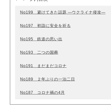
No199 避けてきた話題 ―ウクライナ侵攻―
No197 初詣に安全を祈る
No195 鉄道の思い出
No193 二つの国葬
No191 まだまだコロナ
No189 ２年ぶりの一泊二日
No187 コロナ禍の4月