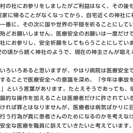
の村の社にお参りをしましたがご利益はなく、その後
実家に帰ることがなくなってから、自宅近くの神社に
を一番に、その次に国や世界の平穏を祈ることにして
は殆どお願いしません。医療安全のお願いは一度だけ
神社にお参りし、安全祈願をしてもらうことにしてい
平安の頃から続く神社のようで、現在の神主さんが唱
どいろいろあると思いますが、やはり病院は医療安全
をすることで医療安全への意識を深め、「今年は事故
間違える）」という言葉があります。たとえそうであって
侵襲的な操作を加えることは医療者だけに許されてい
なければ罪とはなりませんが、医療者は病気ばかりに
の行う行為が真に患者さんのためになるのかを考えな
も安全な医療を職員に訴えていきたいと考えています