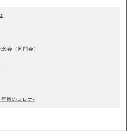
は
講記念会（同門会）
」
-３年目のコロナ-