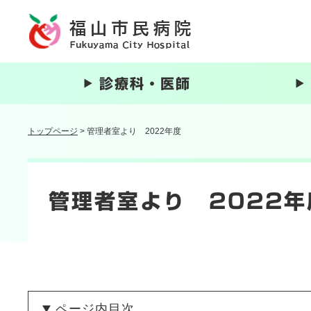
ペ
ー
ジ
の
先
診療科・医師
頭
で
す
トップページ
>
管理者室より 2022年度
。
本
文
管理者室より 2022年
ページ内目次