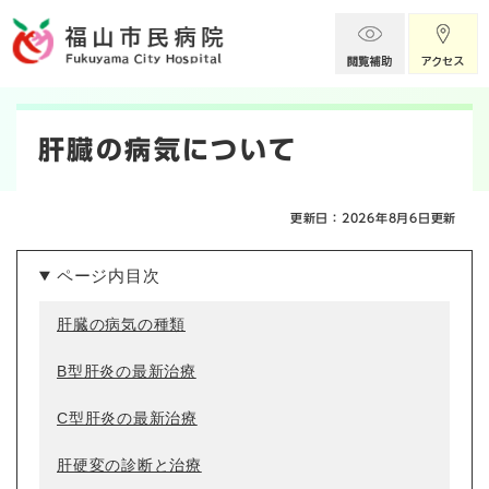
ペ
メニューを飛ばして本文へ
ー
ジ
の
本
先
頭
文
肝臓の病気について
で
す
。
更新日：2026年8月6日更新
ページ内目次
肝臓の病気の種類
B型肝炎の最新治療
C型肝炎の最新治療
肝硬変の診断と治療