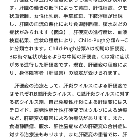
す。肝臓の働きの低下によって黄疸、肝性脳症、クモ
状血管腫、女性化乳房、手掌紅斑、下肢浮腫が出現
し、肝臓の血流の悪化により食道静脈瘤、腹水などの
症状がみられます
（図3）
。肝硬変の進行度は、血液
検査結果、症状の程度により、Child-Pugh分類A～C
に分類されます。Child-Pugh分類Aは初期の肝硬変、
Bは時々症状が出るような中期の肝硬変、Cは常に症状
がある進行した肝硬変です。現在、肝硬変の程度によ
り、身体障害者（肝障害）の認定が受けられます。
肝硬変の治療として、肝炎ウイルスによる肝硬変で
はそれぞれB型肝炎ウイルス、C型肝炎ウイルスに対す
る抗ウイルス剤、自己免疫性肝炎による肝硬変にはス
テロイド、原発性胆汁性肝硬変ではウルソによる治療
など、肝硬変の原因による治療法があります。また、
食道静脈瘤、腹水、肝性脳症などの肝硬変の合併症に
対する治療法もあります。また肝硬変の患者では、肝