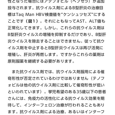
性となった場合にはアデフォビル（ヘプセラ）が追加
投与されます。抗ウイルス剤によるB型肝炎の治療目
標はTaq Man HBV検査値を“ケンシュツセズ”にする
ことです
（図1）
。それにともなってAST、ALT値も
正常化してきます。しかし、これらの抗ウイルス剤は
B型肝炎ウイルスの増殖を抑制するだけであり、B型肝
炎ウイルスを除去することはできません。従って抗ウ
イルス剤を中止するとB型肝炎ウイルスは再び活発に
増殖し、肝炎が再燃します。ですからこれらの薬剤は
原則服薬を継続する必要があります。
また抗ウイルス剤では、抗ウイルス剤服用による催
奇形性が否定されているわけではありません（テノフ
ォビルは他の抗ウイルス剤に比較して催奇形性が低い
といわれています）。挙児希望のある35歳以下の患者
さんには、免疫力の活性化による抗ウイルス効果を期
待して、インターフェロン治療が行われることもあり
ます。抗ウイルス剤による治療、あるいはインターフ