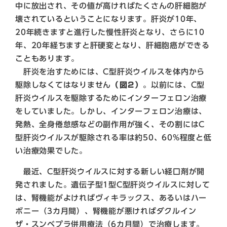
中に放出され、その値が高ければたくさんの肝細胞が
壊されているということになります。肝炎が10年、
20年続きますと進行した慢性肝炎となり、さらに10
年、20年経ちますと肝硬変となり、肝細胞癌ができる
こともあります。
肝炎を治すためには、C型肝炎ウイルスを体内から
駆除しなくてはなりません
（図2）
。以前には、C型
肝炎ウイルスを駆除するためにインターフェロン治療
をしていました。しかし、インターフェロン治療は、
発熱、全身倦怠感などの副作用が強く、その割にはC
型肝炎ウイルスが駆除される率は約50、60%程度と低
い治療効果でした。
最近、C型肝炎ウイルスに対する新しい経口剤が開
発されました。遺伝子型1型C型肝炎ウイルスに対して
は、腎機能がよければヴィキラックス、あるいはハー
ボニー（3カ月間）、腎機能が悪ければダクルイン
ザ・スンベプラ併用療法（6カ月間）で治療します。