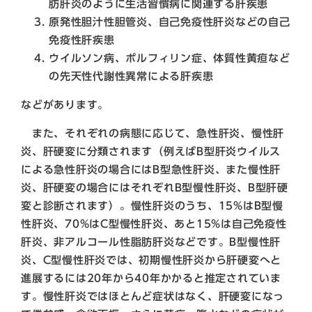
肪肝炎のように生活習慣病に関連する肝疾患
原発性胆汁性胆管炎、自己免疫性肝炎などの自己
免疫性肝疾患
ウイルソン病、ポルフィリン症、体質性黄疸など
の先天性代謝性異常による肝疾患
などがあります。
また、それぞれの病態に応じて、急性肝炎、慢性肝
炎、肝硬変に分類されます（例えばB型肝炎ウイルス
による急性肝炎の場合にはB型急性肝炎、また慢性肝
炎、肝硬変の場合にはそれぞれB型慢性肝炎、B型肝硬
変と診断されます）。慢性肝炎のうち、15%はB型慢
性肝炎、70%はC型慢性肝炎、あと15%は自己免疫性
肝炎、非アルコール性脂肪肝炎などです。B型慢性肝
炎、C型慢性肝炎では、初期慢性肝炎から肝硬変へと
進展するには20年から40年かかると推定されていま
す。慢性肝炎ではほとんど症状はなく、肝硬変になっ