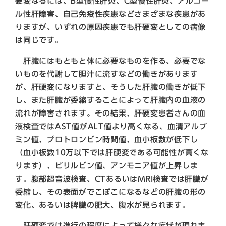
硬変なるには、B型慢性肝炎、C型慢性肝炎、アルコー
ル性肝障害、自己免疫性疾患などさまざまな疾患があ
りますが、いずれの原因疾患でも肝硬変としての病像
は同じです。
肝臓にはもともと体に必要なものを作る、必要でな
いものを代謝して胆汁に流すなどの働きがあります
が、肝硬変になりますと、そうした肝臓の働きが低下
し、また肝臓が委縮することによって肝臓内の血液の
流れが障害されます。その結果、肝硬変患者さんの血
液検査ではAST値がALT値より高くなる、血清アルブ
ミン値、プロトロンビン時間値、血小板数が低下し
（血小板数10万以下では肝硬変である可能性が高くな
ります）、ビリルビン値、アンモニア値が上昇しま
す。腹部超音波検査、CTあるいはMRI検査では肝臓が
委縮し、その表面がでこぼこになるなどの肝臓の形の
変化、あるいは脾臓の肥大、腹水が見られます。
肝硬変では進行の程度によって様々な症状が現れま